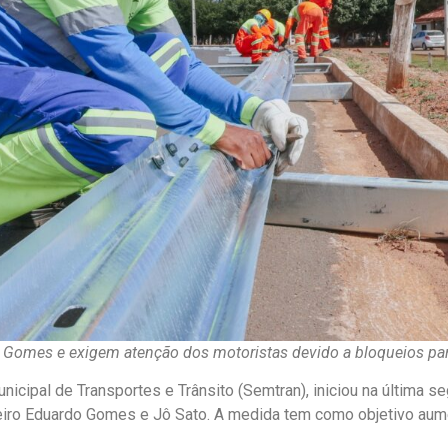
Gomes e exigem atenção dos motoristas devido a bloqueios parc
nicipal de Transportes e Trânsito (Semtran), iniciou na última se
deiro Eduardo Gomes e Jô Sato. A medida tem como objetivo aume