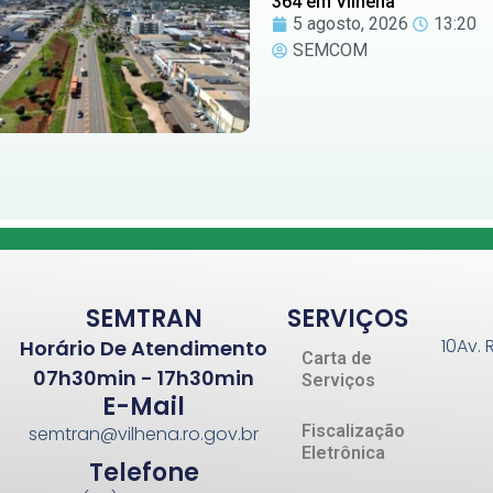
364 em Vilhena
5 agosto, 2026
13:20
SEMCOM
SEMTRAN
SERVIÇOS
10Av. 
Horário De Atendimento
Carta de
07h30min - 17h30min
Serviços
E-Mail
Fiscalização
semtran@vilhena.ro.gov.br
Eletrônica
Telefone