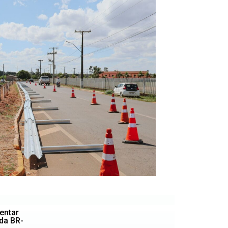
entar
da BR-