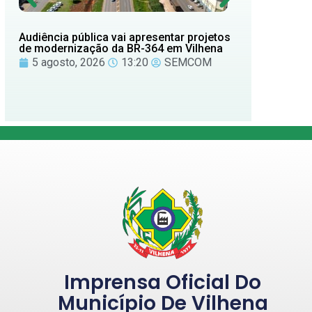
Audiência pública vai apresentar projetos
Semáforo
de modernização da BR-364 em Vilhena
testes e
5 agosto, 2026
13:20
SEMCOM
31 jul
Imprensa Oficial Do
Município De Vilhena